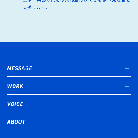
支援します。
MESSAGE
WORK
VOICE
ABOUT
STORY#01
STORY#02