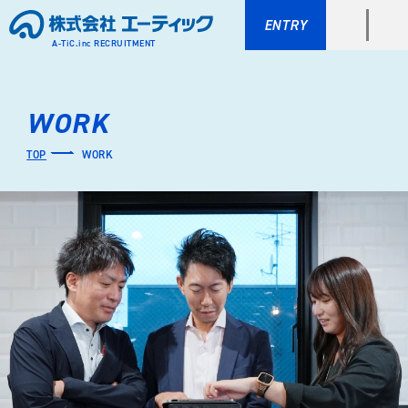
ENTRY
A-TiC.inc RECRUITMENT
WORK
TOP
WORK