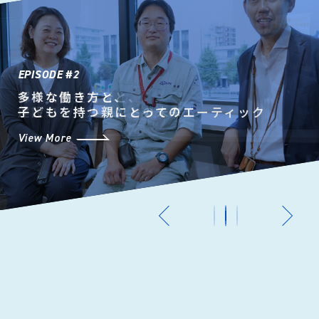
輝く女性技術者と、
多様な働き方と、
北海道外からエーティックに
建設コンサルタントの未来
子どもを持つ親にとってのエーティック
入社を決めた2人の本音
View More
View More
View More