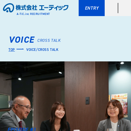
ENTRY
A-TiC.inc RECRUITMENT
VOICE
CROSS TALK
TOP
VOICE/CROSS TALK