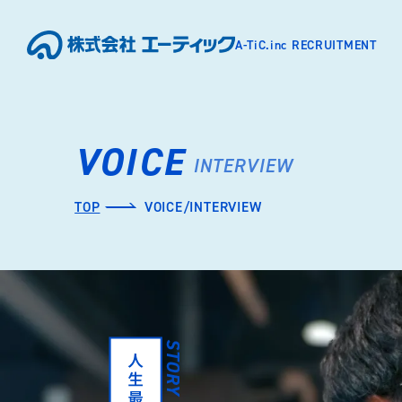
A-TiC.inc RECRUITMENT
VOICE
INTERVIEW
TOP
VOICE/INTERVIEW